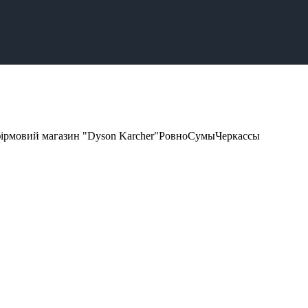
фірмовий магазин "Dyson Karcher"
Ровно
Сумы
Черкассы