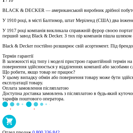
1
/ 10
BLACK & DECKER — американський виробник дрібної побутової 
У 1910 році, в місті Балтимор, штат Меріленд (США) два інжен
У 1917 році компанія викликала справжній фурор своєю портат
перший завод Black & Decker. З тих пір компанія пішла шляхом
Black & Decker постійно розширює свій асортимент. Під брендом
Термін гарантії
В залежності від типу і моделі пристрою гарантійний термін на
повернення здійснюється у відділеннях компанії або засобами 
Що робити, якщо товар не працює?
У цьому випадку обмін або повернення товару може бути здійс
експлуатації товару.
Оплата замовлення післяплатою
Доступна доставка замовлень з післяплатою в будь-який куточок
тарифів поштового оператора.
Отдел продаж
0 800 336 842