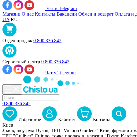
Чат в Telegram
Магазин
О нас
Контакты
Вакансии
Обмен и возврат
Оплата и 
UA
RU
Отдел продаж
0 800 336 842
Сервисный центр
0 800 336 842
Чат у Telegram
0 800 336 842
Избранное
Кабинет
Корзина
Киев
Львів, шоу-рум Dyson, ТРЦ "Victoria Gardens"
Київ, фірмовий м
ТРЦ "Gulliver"
Дніпро, точка продажів, магазин "Dyson Karcher