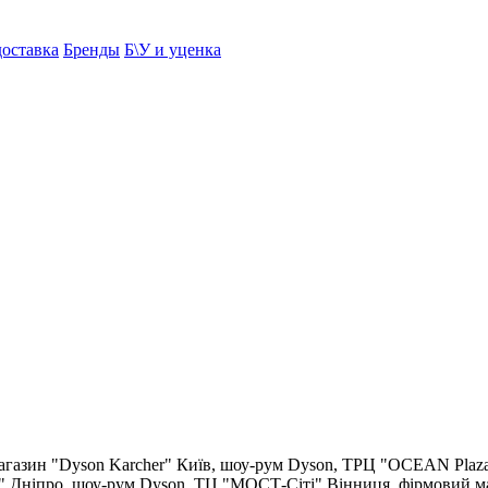
доставка
Бренды
Б\У и уценка
агазин "Dyson Karcher"
Київ, шоу-рум Dyson, ТРЦ "OCEAN Plaz
"
Дніпро, шоу-рум Dyson, ТЦ "МОСТ-Сіті"
Вінниця, фірмовий м