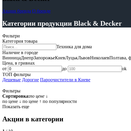
Акции бренда
О бренде
Категории продукции Black & Decker
Фильтри
Категория товара
Техника для дома
Наличие в городе
Винница
Днепр
Запорожье
Киев
Луцьк
Львов
Николаев
Полтава, 
Цена, в гривнах
от
до
ok
ТОП фильтры
Дешевые
Дорогие
Пароочистители в Киеве
Фильтры
Сортировка:
по цене ↓
по цене ↓
по цене ↑
по популярности
Показать еще
Акции в категории