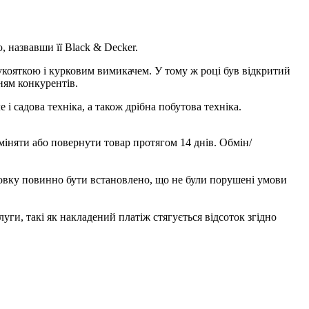
 назвавши її Black & Decker.
кояткою і курковим вимикачем. У тому ж році був відкритий
ням конкурентів.
і садова техніка, а також дрібна побутова техніка.
міняти або повернути товар протягом 14 днів. Обмін/
новку повинно бути встановлено, що не були порушені умови
ги, такі як накладений платіж стягується відсоток згідно