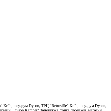
a"
Київ, шоу-рум Dyson, ТРЦ "Retroville"
Київ, шоу-рум Dyson,
агазин "Dyson Karcher"
Запоріжжя, точка продажів, магазин