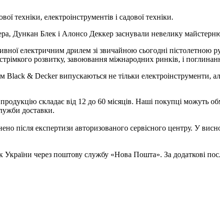
техніки, електроінструментів і садової техніки.
ера, Дункан Блек і Алонсо Деккер заснували невелику майстерню,
ивної електричним дрилем зі звичайною сьогодні пістолетною ру
 стрімкого розвитку, завоювання міжнародних ринків, і поглинан
 Black & Decker випускаються не тільки електроінструменти, але 
 продукцію складає від 12 до 60 місяців. Наші покупці можуть об
служби доставки.
нено після експертизи авторизованого сервісного центру. У вис
 України через поштову службу «Нова Пошта». За додаткові послу