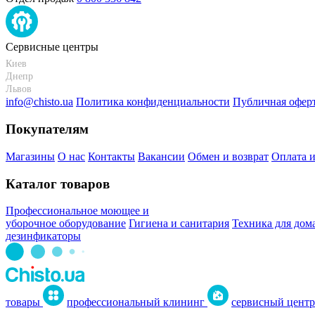
Сервисные центры
Киев
Днепр
Львов
info@chisto.ua
Политика конфиденциальности
Публичная офер
Покупателям
Магазины
О нас
Контакты
Вакансии
Обмен и возврат
Оплата и
Каталог товаров
Профессиональное моющее и
уборочное оборудование
Гигиена и санитария
Техника для дом
дезинфикаторы
товары
профессиональный клининг
сервисный центр